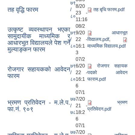
७९
8/20
तह वृद्धि फारम
/
तह बृधि फारम.pdf
23 -
८०
11:16
08/2
उत्कृष्ट व्यवस्थापन भएका
७९
9/20
आधारभूत
सामुदायीक माध्यमिक र
/
22 -
विद्यालय.pdf
,
आधारभुत विद्यालयले पेश गर्ने
८०
16:1
माध्यमिक विद्यालय.pdf
मुल्याङ्कन फारम
3
07/2
७९
6/20
रोजगार सहायक
रोजगार सहायकको आवेदन
/
22 -
पदको आवेदन
फारम
८०
16:1
फाराम.pdf
6
07/1
७७
7/20
भ्रमण प्रतिवेदन - म.ले.प.
भ्रमण
/
21 -
फा.नं. ९०९
प्रतिवेदन.pdf
७८
18:2
6
07/1
७७
7/20