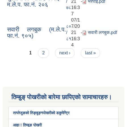
/
21 -
भरपाई.pdf
म.ले.प. फा.नं. २०६
७८
16:3
7
07/1
८०
7/20
सवारी लगबुक (म.ले.प.
/
21 -
सवारी लगबुक.pdf
फा.नं. ९०५)
८१
16:3
4
Pages
1
2
next ›
last »
तिम्बुङ् पोखरीको बारेमा छापिएको सामाचारहरु।
ताप्लेजुङको तिङ्बुङ्गपोखरीको डकुमेन्ट्रि
आहा ! तिम्बुङ पोखरी