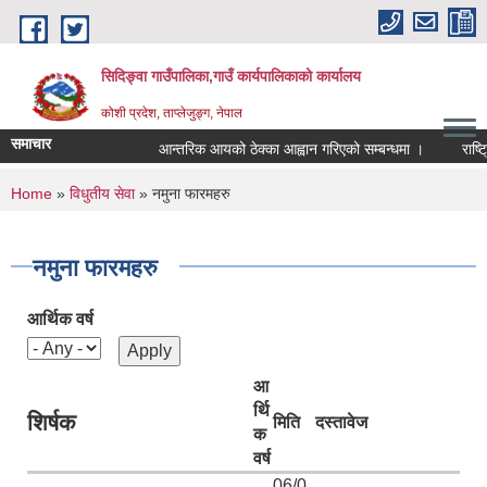
Skip to main content
सिदिङ्वा गाउँपालिका,गाउँ कार्यपालिकाको कार्यालय
कोशी प्रदेश, ताप्लेजुङ्ग, नेपाल
समाचार
आन्तरिक आयको ठेक्का आह्वान गरिएको सम्बन्धमा ।
राष्ट्र
You are here
Home
»
विधुतीय सेवा
» नमुना फारमहरु
नमुना फारमहरु
आर्थिक वर्ष
आ
र्थि
शिर्षक
मिति
दस्तावेज
क
वर्ष
06/0