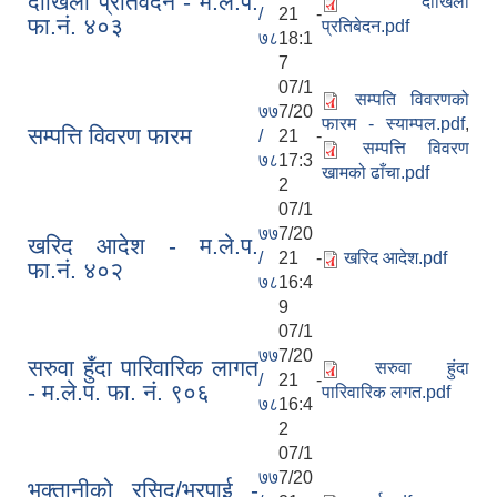
दाखिला प्रतिवेदन - म.ले.प.
दाखिला
/
21 -
फा.नं. ४०३
प्रतिबेदन.pdf
७८
18:1
7
07/1
सम्पति विवरणको
७७
7/20
फारम - स्याम्पल.pdf
,
सम्पत्ति विवरण फारम
/
21 -
सम्पत्ति विवरण
७८
17:3
खामको ढाँचा.pdf
2
07/1
७७
7/20
खरिद आदेश - म.ले.प.
/
21 -
खरिद आदेश.pdf
फा.नं. ४०२
७८
16:4
9
07/1
७७
7/20
सरुवा हुँदा पारिवारिक लागत
सरुवा हुंदा
/
21 -
- म.ले.प. फा. नं. ९०६
पारिवारिक लगत.pdf
७८
16:4
2
07/1
७७
7/20
भुक्तानीको रसिद/भरपाई -