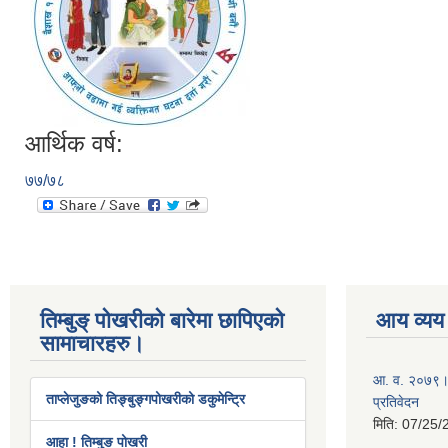
आर्थिक वर्ष:
७७/७८
तिम्बुङ् पोखरीको बारेमा छापिएको
आय व्यय
सामाचारहरु।
आ. व. २०७९।८
ताप्लेजुङको तिङ्बुङ्गपोखरीको डकुमेन्ट्रि
प्रतिवेदन
मिति:
07/25/
आहा ! तिम्बुङ पोखरी