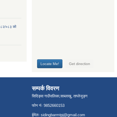
 २०८२/०८३ को
सम्पर्क विवरण
सिदिङ्वा गाउँपालिका,साब्लाखु, ताप्लेजुङ्ग
फोन नंः 9852660153
ईमेलः
sidingbarmtpj@gmail.com