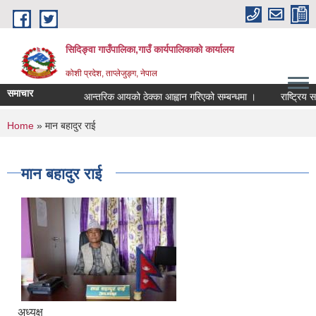
Skip to main content
सिदिङ्वा गाउँपालिका,गाउँ कार्यपालिकाको कार्यालय
कोशी प्रदेश, ताप्लेजुङ्ग, नेपाल
समाचार
आन्तरिक आयको ठेक्का आह्वान गरिएको सम्बन्धमा ।
राष्ट्रिय सर
You are here
Home
» मान बहादुर राई
मान बहादुर राई
अध्यक्ष