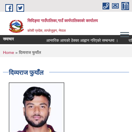
Skip to main content
सिदिङ्वा गाउँपालिका,गाउँ कार्यपालिकाको कार्यालय
कोशी प्रदेश, ताप्लेजुङ्ग, नेपाल
समाचार
आन्तरिक आयको ठेक्का आह्वान गरिएको सम्बन्धमा ।
राष्
You are here
Home
» दिव्यराज फुयाँल
दिव्यराज फुयाँल