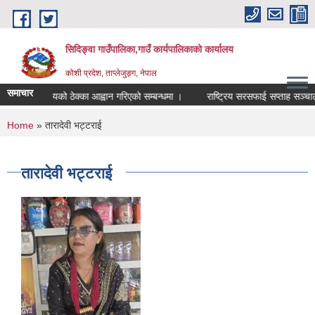
Skip to main content
सिदिङ्वा गाउँपालिका,गाउँ कार्यपालिकाको कार्यालय
कोशी प्रदेश, ताप्लेजुङ्ग, नेपाल
समाचार
आन्तरिक आयको ठेक्का आह्वान गरिएको सम्बन्धमा ।
राष्ट्रिय सरसफाई सप्ताह सञ्चालन
You are here
Home
» तारादेवी भट्टराई
तारादेवी भट्टराई