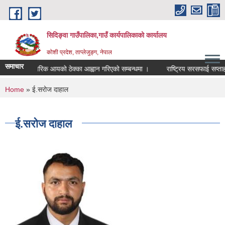
Skip to main content
सिदिङ्वा गाउँपालिका,गाउँ कार्यपालिकाको कार्यालय
कोशी प्रदेश, ताप्लेजुङ्ग, नेपाल
समाचार
आन्तरिक आयको ठेक्का आह्वान गरिएको सम्बन्धमा ।
राष्ट्रिय सरसफाई सप्ताह 
You are here
Home
» ई.सरोज दाहाल
ई.सरोज दाहाल